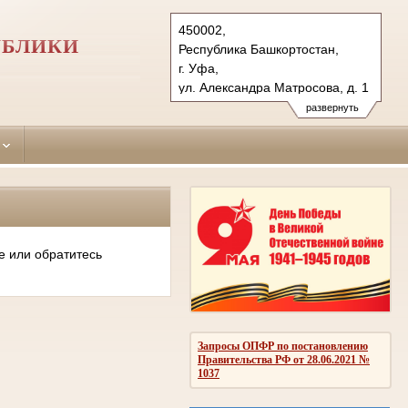
450002,
УБЛИКИ
Республика Башкортостан,
г. Уфа,
ул. Александра Матросова, д. 1
Тел.: (347) 276-58-79 (т/ф.)
развернуть
kirovsky.bkr@sudrf.ru
е или обратитесь
Запросы ОПФР по постановлению
Правительства РФ от 28.06.2021 №
1037