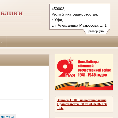
450002,
УБЛИКИ
Республика Башкортостан,
г. Уфа,
ул. Александра Матросова, д. 1
Тел.: (347) 276-58-79 (т/ф.)
развернуть
kirovsky.bkr@sudrf.ru
Запросы ОПФР по постановлению
Правительства РФ от 28.06.2021 №
1037
 ЛИСТЫ