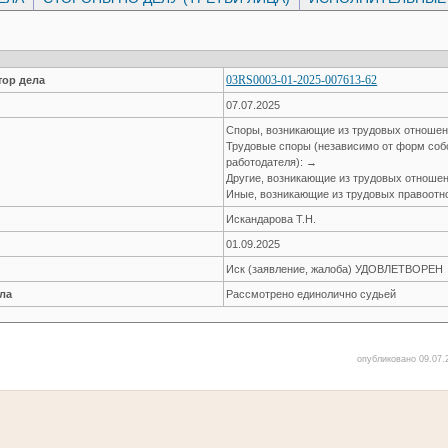
03RS0003-01-2025-007613-62
ор дела
07.07.2025
Споры, возникающие из трудовых отноше
Трудовые споры (независимо от форм соб
работодателя): →
Другие, возникающие из трудовых отноше
Иные, возникающие из трудовых правоот
Искандарова Т.Н.
01.09.2025
Иск (заявление, жалоба) УДОВЛЕТВОРЕН
ла
Рассмотрено единолично судьей
опубликовано 09.07.2